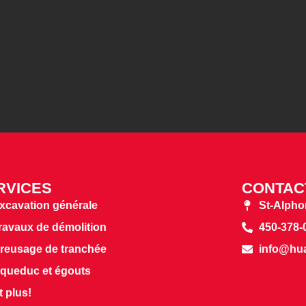
RVICES
CONTAC
xcavation générale
St-Alpho
ravaux de démolition
450-378-
reusage de tranchée
info@hu
queduc et égouts
t plus!