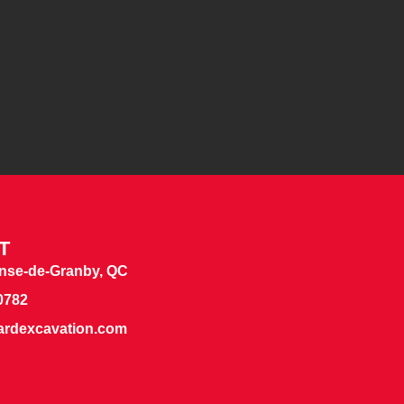
T
nse-de-Granby, QC
0782
ardexcavation.com