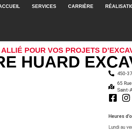
ACCUEIL
SERVICES
CARRIÈRE
RÉALISATI
 ALLIÉ POUR VOS PROJETS D’EXCAV
RE HUARD EXCA
450-3
65 Rue 
Saint-
Heures d’
Lundi au ve