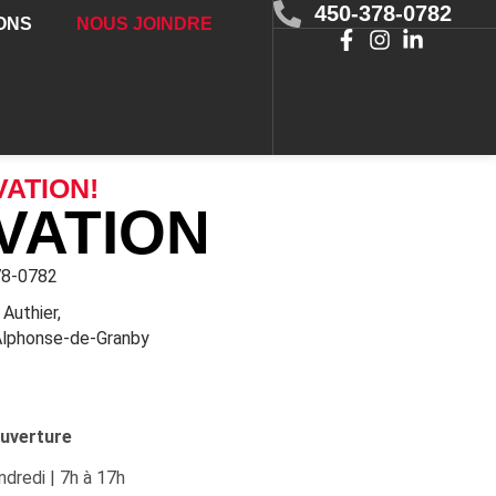
450-378-0782
ONS
NOUS JOINDRE
ATION!
VATION
78-0782
Authier,
Alphonse-de-Granby
ouverture
ndredi | 7h à 17h